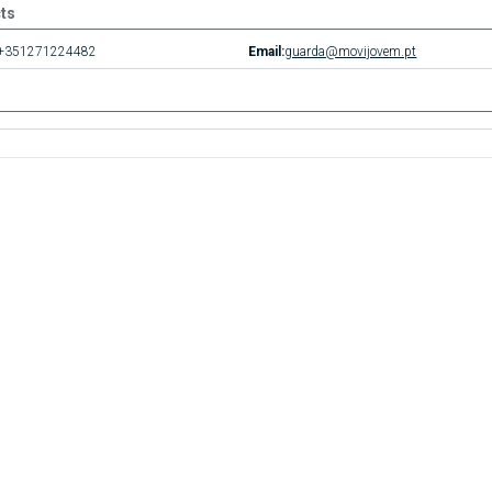
ts
+351271224482
Email:
guarda@movijovem.pt