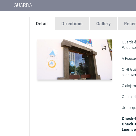
GUARDA
Detail
Directions
Gallery
Reser
Guarda é
Percursos
A Pousada
O HI Gua
conduze
O alojam
Os quart
Um peque
Check-I
Check-
License