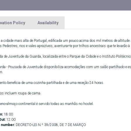
vation Policy
Availability
 a cidade mais alta de Portugal, edificada um pouco acima dos mil metros de altitude.
 Pedestres, rios e vales aprazíveis, aventurar-te por trilhos ancestrais que te levarão à
 de Juventude da Guarda, localizada entre o Parque da Cidade e o Instituto Politécnic
rda - Pousada de Juventude disponibiliza acomodações com um salão partilhado e es
m.
ento beneficia de uma cozinha partilhada e de uma receção 24 horas.
os incluem roupa de cama.
no-almoço continental é servido todas as manhãs no hostel.
n:
18:00
Out:
12:00
 number:
DECRETO-LEI N.º 39/2008, DE 7 DE MARÇO